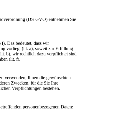
rundverordnung (DS-GVO) entnehmen Sie
f). Das bedeutet, dass wir
 vorliegt (lit. a), soweit zur Erfüllung
t. b), wir rechtlich dazu verpflichtet sind
en (lit. f).
azu verwenden, Ihnen die gewünschten
nderen Zwecken, für die Sie Ihre
zlichen Verpflichtungen bestehen.
 betreffenden personenbezogenen Daten: